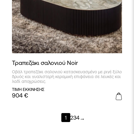
Τραπεζάκι σαλονιού Noir
Οβάλ τραπεζάκι σαλονιού κατασκευασμένο με ριγέ ξύλο
δρυός και γυαλιστερή κεραμική επιφάνεια σε λευκές και
λαδί αποχρώσεις.
ΤΙΜΗ ΕΚΚΙΝΗΣΗΣ
904
€
1
2
3
4
→