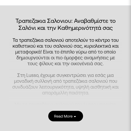
Τραπεζακια Σαλονιου: Αναβαθμίστε το
Σαλόνι και την Καθημερινότητά σας
Τα τραπεζάκια σαλονιού αποτελούν το κέντρο του
καθιστικού και του σαλονιού σας, κυριολεκτικά και
μεταφορικά! Είναι το έπιπλο γύρω από το οποίο
δημιουργούνται οι πιο όμορφες αναμνήσεις με
τους φίλους και την οικογένειά σας.
Στη Lusso, έχουμε συγκεντρώσει για εσάς μια
μοναδική συλλογή από τραπεζάκια σαλονιού που
συνδυάζουν λειτουργικότητα, υψηλή αισθητική και
απαράμιλλη ποιότητα.
Με τα τραπεζάκια σαλονιού του Lusso μπορείτε:
Να οργανώσετε αποτελεσματικά τον χώρο σας,
Read More
έχοντας εύκολη πρόσβαση στα αντικείμενα που
χρειάζεστε καθημερινά.