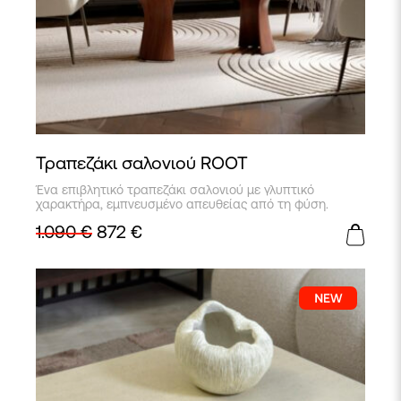
Τραπεζάκι σαλονιού ROOT
Αυτό
Ένα επιβλητικό τραπεζάκι σαλονιού με γλυπτικό
το
χαρακτήρα, εμπνευσμένο απευθείας από τη φύση.
προϊόν
1.090
€
872
€
έχει
πολλαπλές
παραλλαγές.
Οι
επιλογές
μπορούν
να
επιλεγούν
στη
σελίδα
του