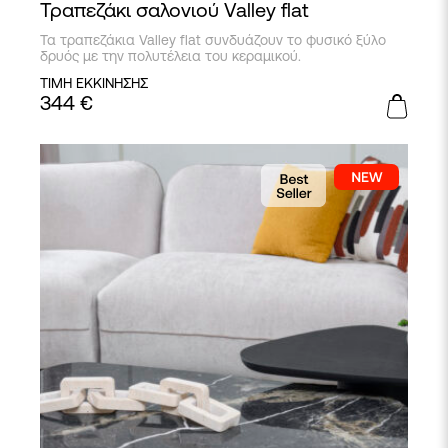
Τραπεζάκι σαλονιού Valley flat
Τα τραπεζάκια Valley flat συνδυάζουν το φυσικό ξύλο
δρυός με την πολυτέλεια του κεραμικού.
ΤΙΜΗ ΕΚΚΙΝΗΣΗΣ
344
€