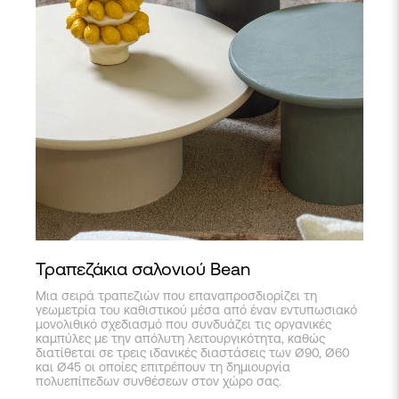
Τραπεζάκια σαλονιού Bean
Μια σειρά τραπεζιών που επαναπροσδιορίζει τη
γεωμετρία του καθιστικού μέσα από έναν εντυπωσιακό
μονολιθικό σχεδιασμό που συνδυάζει τις οργανικές
καμπύλες με την απόλυτη λειτουργικότητα, καθώς
διατίθεται σε τρεις ιδανικές διαστάσεις των Ø90, Ø60
και Ø45 οι οποίες επιτρέπουν τη δημιουργία
πολυεπίπεδων συνθέσεων στον χώρο σας.