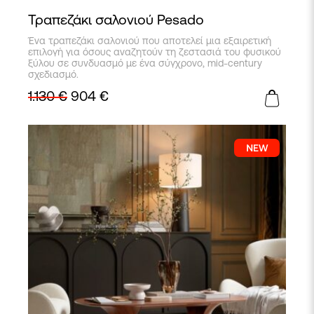
Τραπεζάκι σαλονιού Pesado
Ένα τραπεζάκι σαλονιού που αποτελεί μια εξαιρετική
επιλογή για όσους αναζητούν τη ζεστασιά του φυσικού
ξύλου σε συνδυασμό με ένα σύγχρονο, mid-century
σχεδιασμό.
1.130
€
904
€