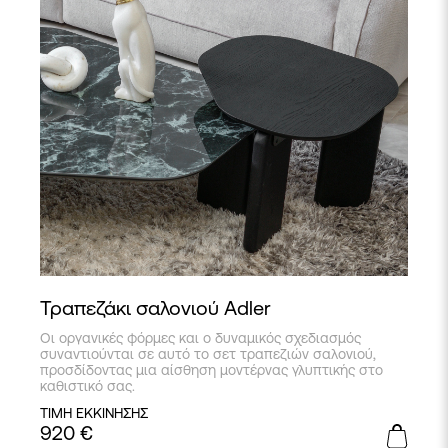
Τραπεζάκι σαλονιού Adler
Οι οργανικές φόρμες και ο δυναμικός σχεδιασμός
συναντιούνται σε αυτό το σετ τραπεζιών σαλονιού,
προσδίδοντας μια αίσθηση μοντέρνας γλυπτικής στο
καθιστικό σας.
ΤΙΜΗ ΕΚΚΙΝΗΣΗΣ
920
€