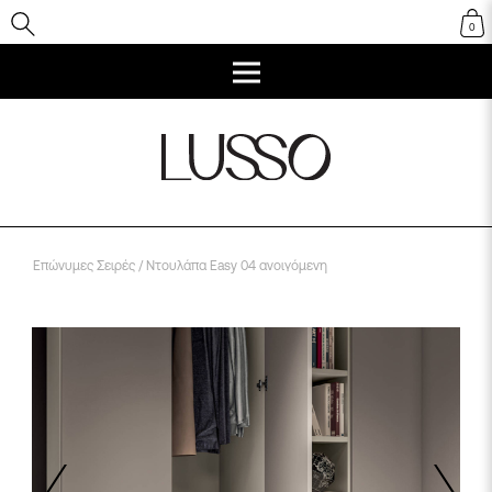
0
Επώνυμες Σειρές
/ Ντουλάπα Easy 04 ανοιγόμενη