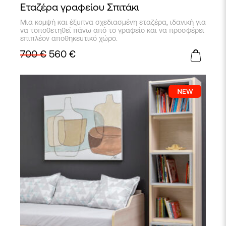
Εταζέρα γραφείου Σπιτάκι
Μια κομψή και έξυπνα σχεδιασμένη εταζέρα, ιδανική για
να τοποθετηθεί πάνω από το γραφείο και να προσφέρει
επιπλέον αποθηκευτικό χώρο.
700
€
560
€