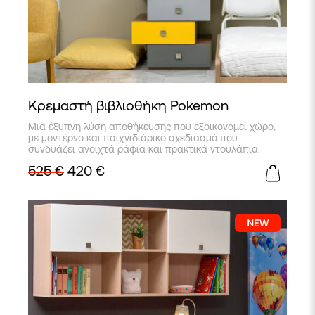
Κρεμαστή βιβλιοθήκη Pokemon
Μια έξυπνη λύση αποθήκευσης που εξοικονομεί χώρο,
με μοντέρνο και παιχνιδιάρικο σχεδιασμό που
συνδυάζει ανοιχτά ράφια και πρακτικά ντουλάπια.
525
€
420
€