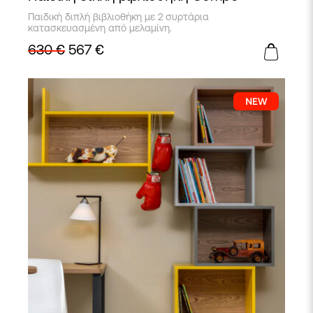
Παιδική διπλή βιβλιοθήκη με 2 συρτάρια
κατασκευασμένη από μελαμίνη.
630
€
567
€