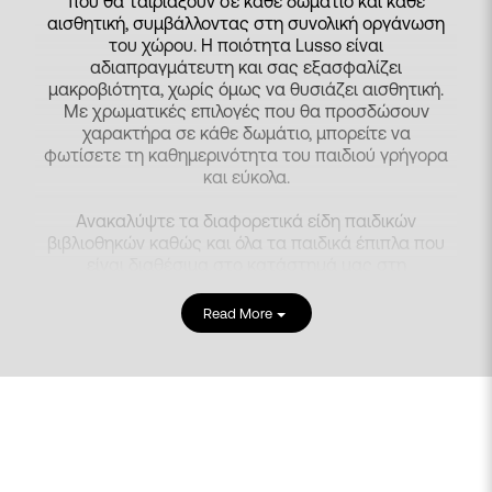
που θα ταιριάξουν σε κάθε δωμάτιο και κάθε
αισθητική, συμβάλλοντας στη συνολική οργάνωση
του χώρου. Η ποιότητα Lusso είναι
αδιαπραγμάτευτη και σας εξασφαλίζει
μακροβιότητα, χωρίς όμως να θυσιάζει αισθητική.
Με χρωματικές επιλογές που θα προσδώσουν
χαρακτήρα σε κάθε δωμάτιο, μπορείτε να
φωτίσετε τη καθημερινότητα του παιδιού γρήγορα
και εύκολα.
Ανακαλύψτε τα διαφορετικά είδη παιδικών
βιβλιοθηκών καθώς και όλα τα
παιδικά έπιπλα
που
είναι διαθέσιμα στο κατάστημά μας στη
Θεσσαλονίκη και ολοκληρώστε το παιδικό δωμάτιο.
Read More
Λύσεις Αποθήκευσης για Σύγχρονους
Μαθητές
Η παιδική βιβλιοθήκη αποτελεί αντικατοπτρισμό
της προσωπικότητας του παιδιού. Είναι τόσο ένα
στοιχείο διακόσμησης όσο και ένα μέσον
εξερεύνησης του χαρακτήρα τους. Η παρουσία