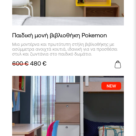
Παιδική μονή βιβλιοθήκη Pokemon
Μια μοντέρνα και πρωτότυπη στήλη βιβλιοθήκης με
ασύμμετρα ανοιχτά κουτιά, ιδανική για να προσθέσει
στυλ και ζωντάνια στο παιδικό δωμάτιο.
600
€
480
€