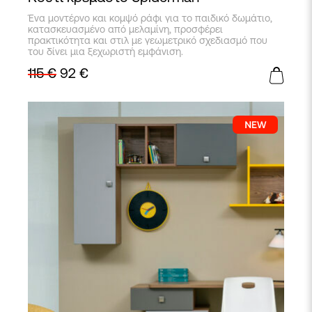
Αυτό
Ένα μοντέρνο και κομψό ράφι για το παιδικό δωμάτιο,
το
κατασκευασμένο από μελαμίνη, προσφέρει
προϊόν
πρακτικότητα και στιλ με γεωμετρικό σχεδιασμό που
έχει
του δίνει μια ξεχωριστή εμφάνιση.
πολλαπλές
115
€
92
€
παραλλαγές.
Οι
επιλογές
μπορούν
να
επιλεγούν
στη
σελίδα
του
προϊόντος