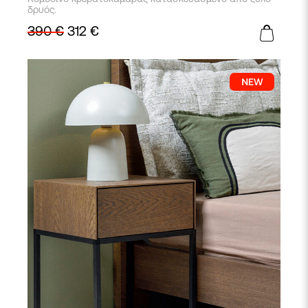
δρυός.
390
€
312
€