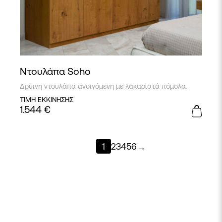
Ντουλάπα Soho
Δρύινη ντουλάπα ανοιγόμενη με λακαριστά πόμολα.
ΤΙΜΗ ΕΚΚΙΝΗΣΗΣ
1.544
€
1
2
3
4
5
6
→