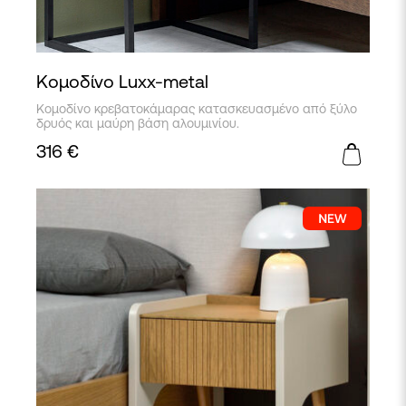
Κομοδίνο Luxx-metal
Κομοδίνο κρεβατοκάμαρας κατασκευασμένο από ξύλο
δρυός και μαύρη βάση αλουμινίου.
316
€