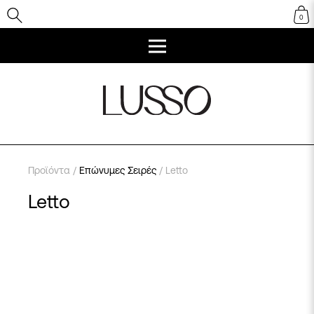
0
Προϊόντα
/
Επώνυμες Σειρές
/ Letto
Letto