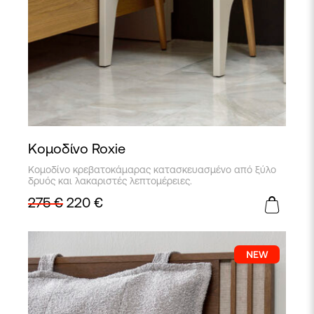
Κομοδίνο Roxie
Κομοδίνο κρεβατοκάμαρας κατασκευασμένο από ξύλο
δρυός και λακαριστές λεπτομέρειες.
275
€
220
€