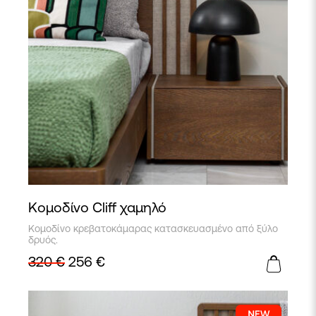
Κομοδίνο Cliff χαμηλό
Κομοδίνο κρεβατοκάμαρας κατασκευασμένο από ξύλο
δρυός.
320
€
256
€