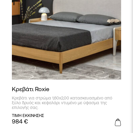
Κρεβάτι Roxie
Κρεβάτι για στρώμα 1,60x2,00 κατασκευασμένο από
ξύλο δρυός και κεφαλάρι ντυμένο με ύφασμα της
επιλογής σας.
ΤΙΜΗ ΕΚΚΙΝΗΣΗΣ
984
€