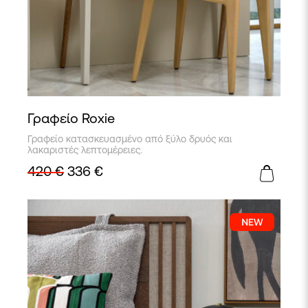
Γραφείο Roxie
Γραφείο κατασκευασμένο από ξύλο δρυός και
λακαριστές λεπτομέρειες.
420
€
336
€