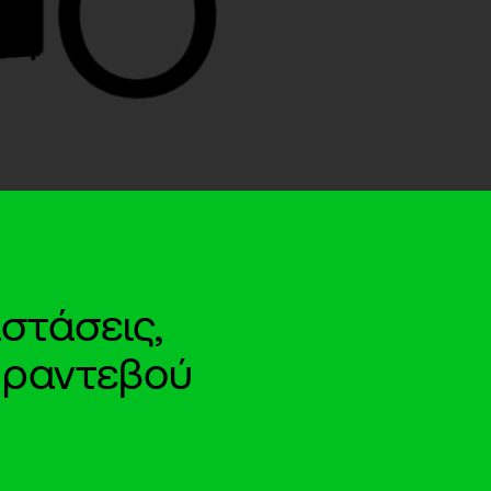
στάσεις,
e ραντεβού