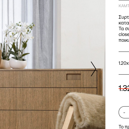
ΚΑΜΤ
Συρτ
κατα
Τα σ
clos
ποικ
1.20x
1.
-
Το π