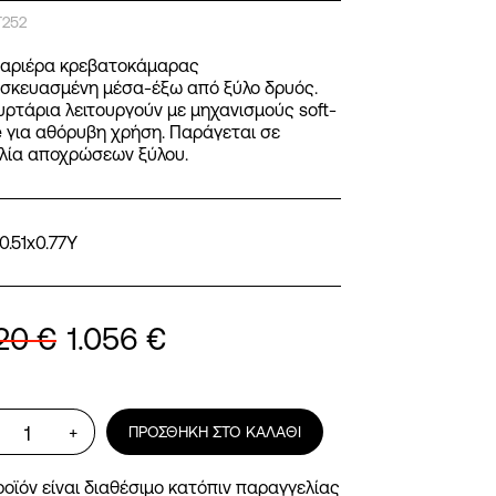
252
αριέρα κρεβατοκάμαρας
σκευασμένη μέσα-έξω από ξύλο δρυός.
υρτάρια λειτουργούν με μηχανισμούς soft-
e για αθόρυβη χρήση. Παράγεται σε
ιλία αποχρώσεων ξύλου.
0.51x0.77Υ
320
€
1.056
€
Συρταριέρα
+
ΠΡΟΣΘΉΚΗ ΣΤΟ ΚΑΛΆΘΙ
Kurly
ποσότητα
ροϊόν είναι διαθέσιμο κατόπιν παραγγελίας