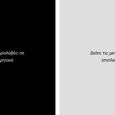
παραλαβές σε
Δείτε τις μ
σμητικά
έπιπλα