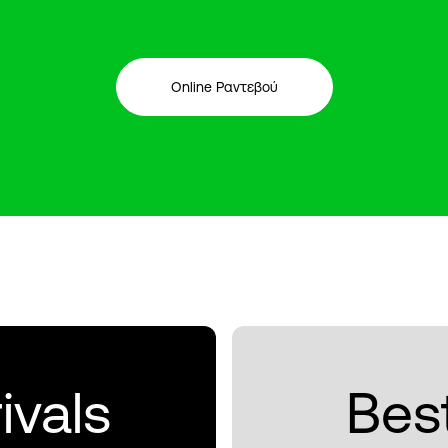
Online Ραντεβού
ivals
Best