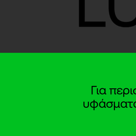
Για περ
υφάσματα 