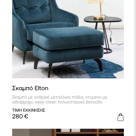
Σκαμπό Elton
Σκαμπό με ανθρακί μεταλλικά πόδια, ντυμένο με
αδιάβροχο, easy-clean πολυεστερικό βελούδο.
ΤΙΜΗ ΕΚΚΙΝΗΣΗΣ
280
€