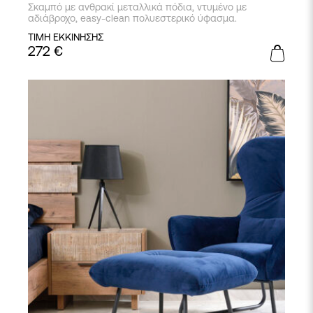
Σκαμπό με ανθρακί μεταλλικά πόδια, ντυμένο με
αδιάβροχο, easy-clean πολυεστερικό ύφασμα.
ΤΙΜΗ ΕΚΚΙΝΗΣΗΣ
272
€