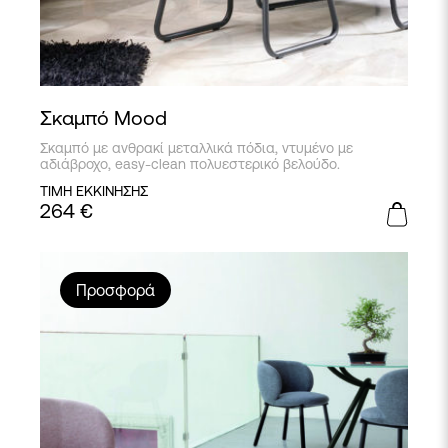
Σκαμπό Mood
Σκαμπό με ανθρακί μεταλλικά πόδια, ντυμένο με
αδιάβροχο, easy-clean πολυεστερικό βελούδο.
ΤΙΜΗ ΕΚΚΙΝΗΣΗΣ
264
€
Προσφορά