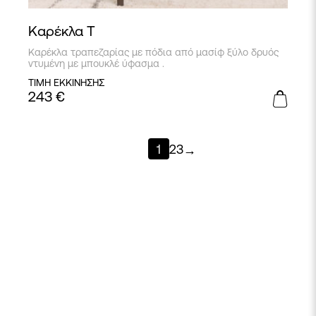
Καρέκλα Τ
Καρέκλα τραπεζαρίας με πόδια από μασίφ ξύλο δρυός
ντυμένη με μπουκλέ ύφασμα .
ΤΙΜΗ ΕΚΚΙΝΗΣΗΣ
243
€
1
2
3
→