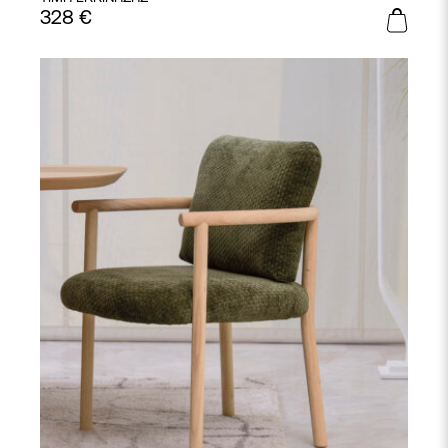
328
€