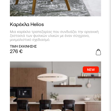
Καρέκλα Helios
Μια καρέκλα τραπεζαρίας που συνδυάζει την οργανική
ζεστασιά των φυσικών υλικών με έναν σύγχρονο,
μινιμαλιστικό σχεδιασμό.
ΤΙΜΗ ΕΚΚΙΝΗΣΗΣ
276
€