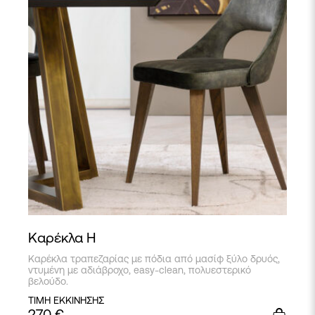
Καρέκλα Η
Καρέκλα τραπεζαρίας με πόδια από μασίφ ξύλο δρυός,
ντυμένη με αδιάβροχο, easy-clean, πολυεστερικό
βελούδο.
ΤΙΜΗ ΕΚΚΙΝΗΣΗΣ
270
€