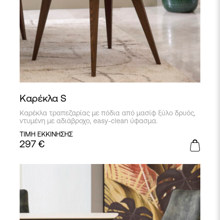
Καρέκλα S
Καρέκλα τραπεζαρίας με πόδια από μασίφ ξύλο δρυός,
ντυμένη με αδιάβροχο, easy-clean ύφασμα.
ΤΙΜΗ ΕΚΚΙΝΗΣΗΣ
297
€