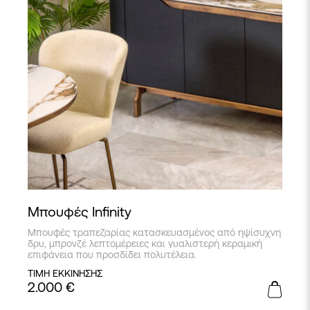
Μπουφές Infinity
Μπουφές τραπεζαρίας κατασκευασμένος από ηψίσυχνη
δρυ, μπρονζέ λεπτομέρειες και γυαλιστερή κεραμική
επιφάνεια που προσδίδει πολυτέλεια.
ΤΙΜΗ ΕΚΚΙΝΗΣΗΣ
2.000
€