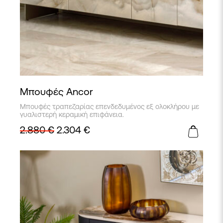
Μπουφές Ancor
Μπουφές τραπεζαρίας επενδεδυμένος εξ ολοκλήρου με
γυαλιστερή κεραμική επιφάνεια.
2.880
€
2.304
€