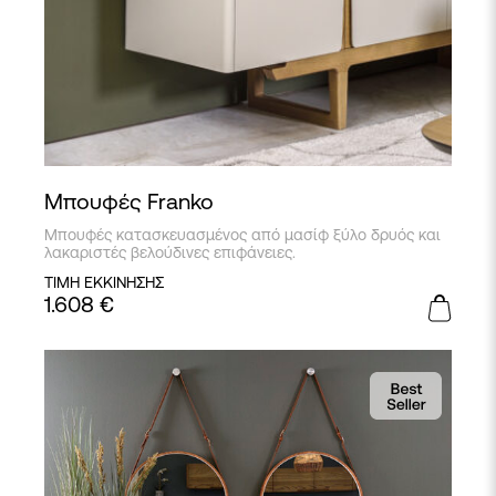
Μπουφές Franko
Μπουφές κατασκευασμένος από μασίφ ξύλο δρυός και
λακαριστές βελούδινες επιφάνειες.
ΤΙΜΗ ΕΚΚΙΝΗΣΗΣ
1.608
€