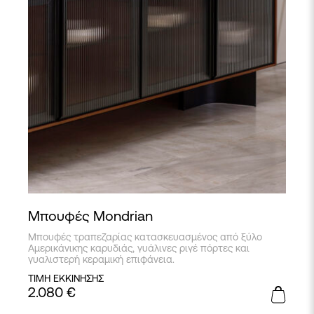
Μπουφές Mondrian
Μπουφές τραπεζαρίας κατασκευασμένος από ξύλο
Αμερικάνικης καρυδιάς, γυάλινες ριγέ πόρτες και
γυαλιστερή κεραμική επιφάνεια.
ΤΙΜΗ ΕΚΚΙΝΗΣΗΣ
2.080
€