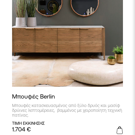
Μπουφές Berlin
Μπουφές κατασκευασμένος από ξύλο δρυός και μασίφ
δρύινες λεπτομέρειες, βαμμένος με χειροποίητη τεχνική
πατίνας.
ΤΙΜΗ ΕΚΚΙΝΗΣΗΣ
1.704
€