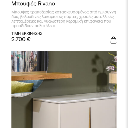
Μπουφές Rivano
Μπουφές τραπεζαρίας κατασκευασμένος από ηψίσυχνη
δρυ, βελούδινες λακαριστές πόρτες, χρυσές μεταλλικές
λεπτομέρειες και γυαλιστερή κεραμική επιφάνεια που
προσδίδουν πολυτέλεια.
ΤΙΜΗ ΕΚΚΙΝΗΣΗΣ
2.700
€