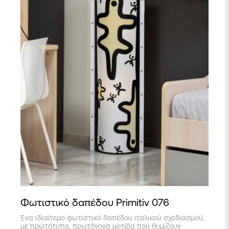
Φωτιστικό δαπέδου Primitiv 076
Ένα ιδιαίτερο φωτιστικό δαπέδου ιταλικού σχεδιασμού,
με πρωτότυπα, πρωτόγονα μοτίβα που θυμίζουν