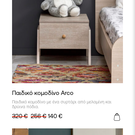
Παιδικό κομοδίνο Arco
Παιδικό κομοδίνο με ένα συρτάρι από μελαμίνη και
δρύινα πόδια.
320
€
256
€
140
€