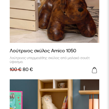
Λούτρινος σκύλος Amico 1050
Λούτρινος υπερμεγέθης σκύλος από μαλακό σουέτ
ύφασμα.
100
€
80
€