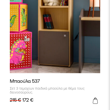
Μπαούλα 537
Σετ 3 τεμαχίων παιδικά μπαούλα με θέμα τους
δεινοσαύρους.
215
€
172
€