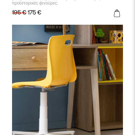
προϊστορικές φιγούρες.
195
€
175
€