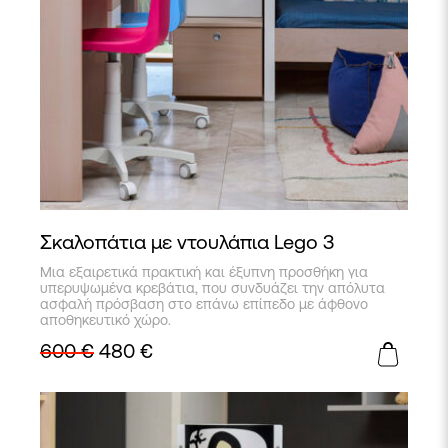
Σκαλοπάτια με ντουλάπια Lego 3
Μια εξαιρετικά πρακτική και έξυπνη προσθήκη για
υπερυψωμένα κρεβάτια, που συνδυάζει την απόλυτα
ασφαλή πρόσβαση στο επάνω επίπεδο με άφθονο
αποθηκευτικό χώρο.
600
€
480
€