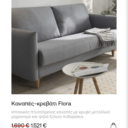
Καναπές-κρεβάτι Flora
Αυτό
Ισπανικός πτυσσόμενος καναπές με κρυφό μεταλλικό
το
μηχανισμό και ψηλά ξύλινα ποδαράκια.
προϊόν
1.690
€
1.521
€
έχει