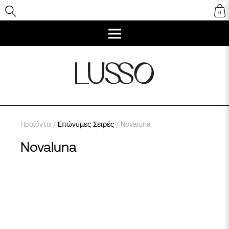
0
Προϊόντα
/
Επώνυμες Σειρές
/ Novaluna
Novaluna