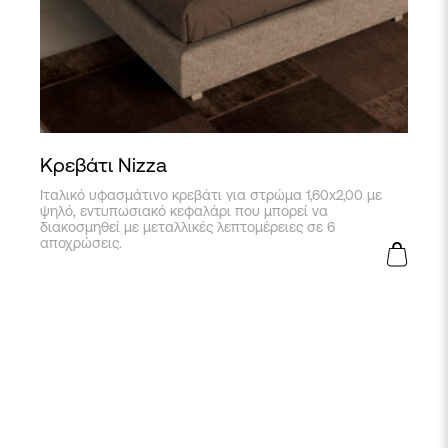
Κρεβάτι Nizza
Ιταλικό υφασμάτινο κρεβάτι για στρώμα 1,60x2,00 με
ψηλό, εντυπωσιακό κεφαλάρι που μπορεί να
διακοσμηθεί με μεταλλικές λεπτομέρειες σε 6
αποχρώσεις.