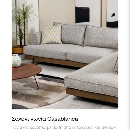
Σαλόνι γωνία Casablanca
Γωνιακός καναπές με βάση από ξύλο δρυός και ανθρακί