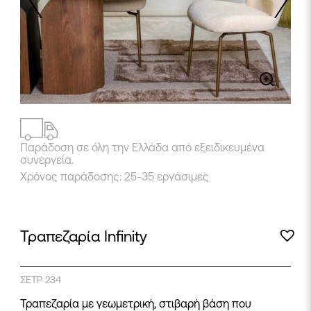
2
/
6
Παράδοση σε όλη την Ελλάδα από εξειδικευμένα
συνεργεία.
Χρόνος παράδοσης: 25-35 εργάσιμες
Τραπεζαρία Infinity
ΣΕΤΡ 234
Τραπεζαρία με γεωμετρική, στιβαρή βάση που