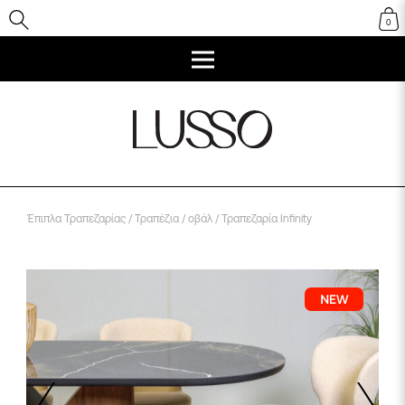
0
Έπιπλα Τραπεζαρίας
/
Τραπέζια
/
οβάλ
/ Τραπεζαρία Infinity