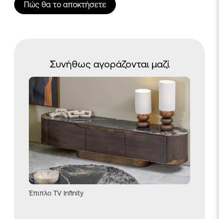
Πώς θα το αποκτήσετε
Συνήθως αγοράζονται μαζί
Έπιπλο TV Infinity
Καρέκλα