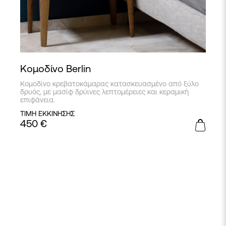
Κομοδίνο Berlin
Κομοδίνο κρεβατοκάμαρας κατασκευασμένο από ξύλο
δρυός, με μασίφ δρύινες λεπτομέρειες και κεραμική
επιφάνεια.
ΤΙΜΗ ΕΚΚΙΝΗΣΗΣ
450
€