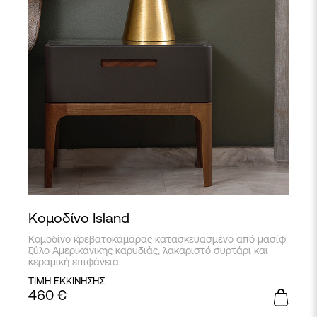
Κομοδίνο Island
Κομοδίνο κρεβατοκάμαρας κατασκευασμένο από μασίφ
ξύλο Αμερικάνικης καρυδιάς, λακαριστό συρτάρι και
κεραμική επιφάνεια.
ΤΙΜΗ ΕΚΚΙΝΗΣΗΣ
460
€