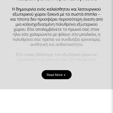
Η δημιουργία ενός καλαίσθητου και λειτουργικού
εξωτερικού χώρου ξεκινά με τα σωστά έπιπλα –
και τίποτα δεν προσφέρει περισσότερη άνεση από
μια καλοσχεδιασμένη πολυθρόνα εξωτερικού
χώρου. Είτε απολαμβάνετε το πρωινό σας στον
ήλιο είτε χαλαρώνετε με φίλους στο μπαλκόνι, η
πολυθρόνα σας πρέπει να συνδυάζει εργονομία,
αισθητική και ανθεκτικότητα.
Στο Lusso, βλέπουμε τον εξωτερικό χώρο ως
προέκταση του σπιτιού σας. Οι πολυθρόνες
εξωτερικού χώρου της συλλογής μας ξεχωρίζουν
για την κομψή τους γραμμή, την προσεγμένη
ποιότητα κατασκευής και τη δυνατότητα να
Read More
προσφέρουν απόλυτη χαλάρωση σε κάθε στιγμή
της ημέρας.
Ανακαλύψτε τώρα τα ιδανικά
έπιπλα εξωτερικού χώρου
για τον κήπο ή τη
βεράντα σας και μεταμορφώστε τον εξωτερικό
σας χώρο σε σημείο απόλαυσης και φιλοξενίας.