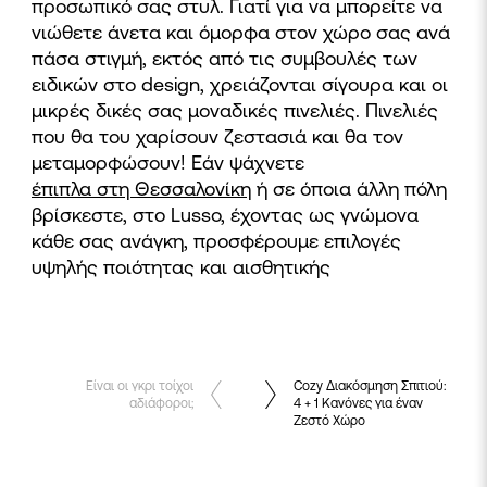
προσωπικό σας στυλ. Γιατί για να μπορείτε να
νιώθετε άνετα και όμορφα στον χώρο σας ανά
πάσα στιγμή, εκτός από τις συμβουλές των
ειδικών στο
design, χρειάζονται σίγουρα και οι
μικρές δικές σας μοναδικές πινελιές. Πινελιές
που θα του χαρίσουν ζεστασιά και θα τον
μεταμορφώσουν! Εάν ψάχνετε
έπιπλα στη Θεσσαλονίκη
ή σε όποια άλλη πόλη
βρίσκεστε, στο
Lusso, έχοντας ως γνώμονα
κάθε σας ανάγκη, προσφέρουμε επιλογές
υψηλής ποιότητας και αισθητικής
Πλοήγηση
Είναι οι γκρι τοίχοι
Cozy Διακόσμηση Σπιτιού:
αδιάφοροι;
4 + 1 Κανόνες για έναν
άρθρων
Ζεστό Χώρο