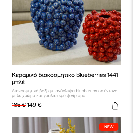
Κεραμικό διακοσμητικό Blueberries 1441
μπλέ
Διακοσμητικό βάζο με ανάγλυφα blueberries σε έντονο
μπλε χρώμα και γυαλιστερό φινίρισμα.
165
€
149
€