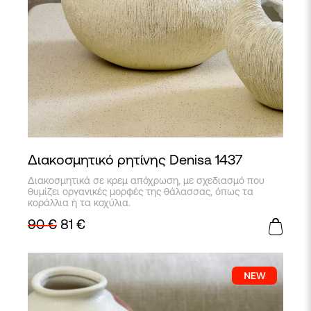
Διακοσμητικό ρητίνης Denisa 1437
Αυτό
Διακοσμητικά σε κρεμ απόχρωση, με σχεδιασμό που
το
θυμίζει οργανικές μορφές της θάλασσας, όπως τα
προϊόν
κοράλλια ή τα κοχύλια.
έχει
90
€
81
€
πολλαπλές
παραλλαγές.
Οι
επιλογές
μπορούν
να
επιλεγούν