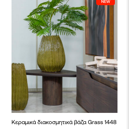
μπορούν
να
επιλεγούν
στη
σελίδα
του
προϊόντος
Κεραμικά διακοσμητικά βάζα Grass 1448
Αυτό