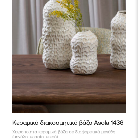
Κεραμικό διακοσμητικό βάζο Asola 1436
Αυτό
Χειροποίητα κεραμικά βάζα σε διαφορετικά μεγέθη
το
(μεγάλο, μεσαίο, μικρό).