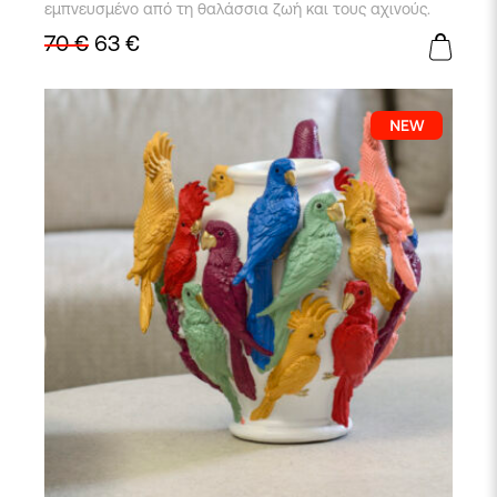
το
εμπνευσμένο από τη θαλάσσια ζωή και τους αχινούς.
προϊόν
70
€
63
€
έχει
πολλαπλές
παραλλαγές.
Οι
επιλογές
μπορούν
να
επιλεγούν
στη
σελίδα
του
προϊόντος