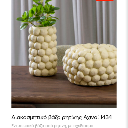
να
επιλεγούν
στη
σελίδα
του
προϊόντος
Διακοσμητικό βάζο ρητίνης Αχινοί 1434
Αυτό
Εντυπωσικά βάζα από ρητίνη, με σχεδιασμό