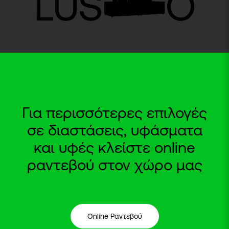
Για περισσότερες επιλογές
σε διαστάσεις, υφάσματα
και υφές κλείστε online
ραντεβού στον χώρο μας
Online Ραντεβού