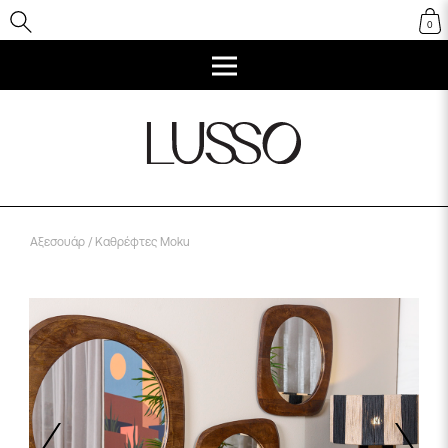
0
Αξεσουάρ
/ Καθρέφτες Moku