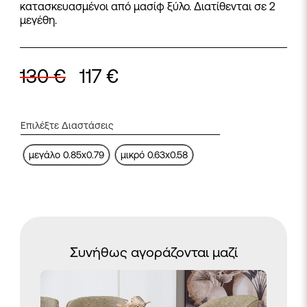
κατασκευασμένοι από μασίφ ξύλο. Διατίθενται σε 2
μεγέθη.
130
€
117
€
μεγάλο 0.85x0.79
μικρό 0.63x0.58
Συνήθως αγοράζονται μαζί