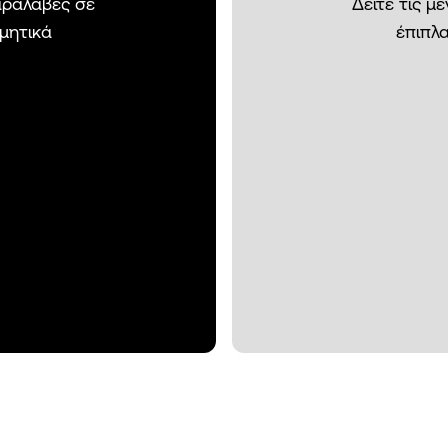
παραλαβές σε
Δείτε τις μ
σμητικά
έπιπλα