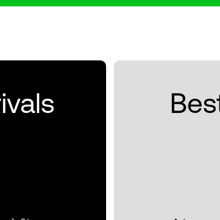
ivals
Best