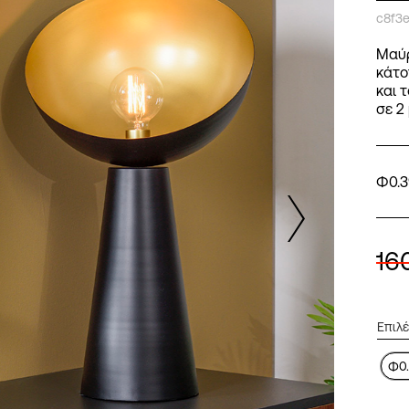
c8f3
Μαύρ
κάτο
και 
σε 2
Φ0.3
16
Φ0.