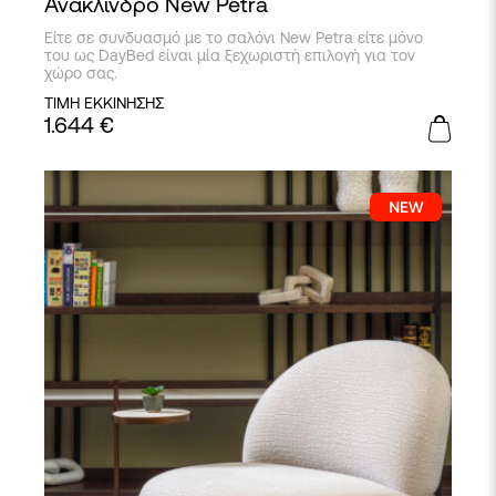
Ανάκλινδρο New Petra
Είτε σε συνδυασμό με το σαλόνι New Petra είτε μόνο
του ως DayBed είναι μία ξεχωριστή επιλογή για τον
χώρο σας.
ΤΙΜΗ ΕΚΚΙΝΗΣΗΣ
1.644
€