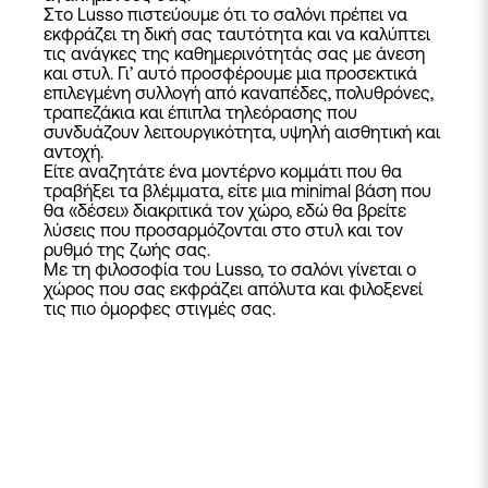
Στο Lusso πιστεύουμε ότι το σαλόνι πρέπει να
εκφράζει τη δική σας ταυτότητα και να καλύπτει
τις ανάγκες της καθημερινότητάς σας με άνεση
και στυλ. Γι’ αυτό προσφέρουμε μια προσεκτικά
επιλεγμένη συλλογή από
καναπέδες
,
πολυθρόνες
,
τραπεζάκια
και
έπιπλα τηλεόρασης
που
συνδυάζουν λειτουργικότητα, υψηλή αισθητική και
αντοχή.
Είτε αναζητάτε ένα μοντέρνο κομμάτι που θα
τραβήξει τα βλέμματα, είτε μια minimal βάση που
θα «δέσει» διακριτικά τον χώρο, εδώ θα βρείτε
λύσεις που προσαρμόζονται στο στυλ και τον
ρυθμό της ζωής σας.
Με τη φιλοσοφία του Lusso, το σαλόνι γίνεται ο
χώρος που σας εκφράζει απόλυτα και φιλοξενεί
τις πιο όμορφες στιγμές σας.