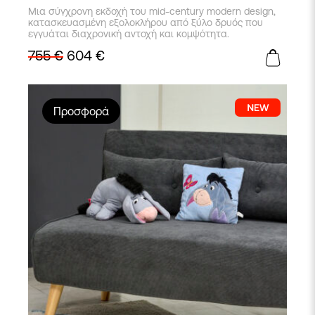
Μια σύγχρονη εκδοχή του mid-century modern design,
κατασκευασμένη εξολοκλήρου από ξύλο δρυός που
εγγυάται διαχρονική αντοχή και κομψότητα.
755
€
604
€
Προσφορά