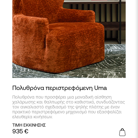
Πολυθρόνα περιστρεφόμενη Uma
Πολυθρόνα που προσφέρει μια μοναδική αίσθηση
χαλάρωσης και θαλπωρής στο καθιστικό, συνδυάζοντας
τον αγκαλιαστό σχεδιασμό της ψηλής πλάτης με έναν
πρακτικό περιστρεφόμενο μηχανισμό που εξασφαλίζει
ελευθερία κινήσεων.
ΤΙΜΗ ΕΚΚΙΝΗΣΗΣ
935
€