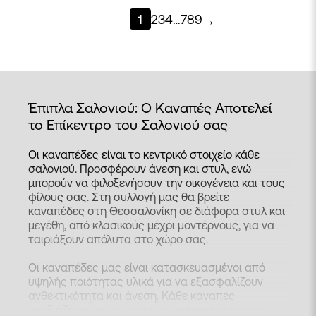
1
2
3
4
…
7
8
9
→
Έπιπλα Σαλονιού: Ο Καναπές Αποτελεί
το Επίκεντρο του Σαλονιού σας
Οι καναπέδες είναι το κεντρικό στοιχείο κάθε
σαλονιού. Προσφέρουν άνεση και στυλ, ενώ
μπορούν να φιλοξενήσουν την οικογένεια και τους
φίλους σας. Στη συλλογή μας θα βρείτε
καναπέδες στη Θεσσαλονίκη
σε διάφορα στυλ και
μεγέθη, από κλασικούς μέχρι μοντέρνους, για να
ταιριάξουν απόλυτα στο χώρο σας.
Οι καναπέδες μας είναι κατασκευασμένοι από
υψηλής ποιότητας υλικά για να εξασφαλίζουν
ανθεκτικότητα και άνεση. Κάθε καναπές
σχεδιάζεται με γνώμονα την εργονομία και την