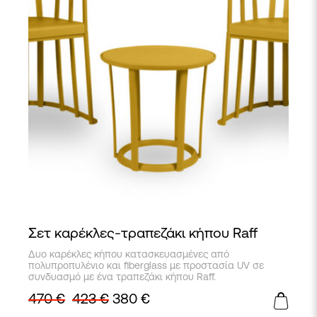
του
προϊόντος
Σετ καρέκλες-τραπεζάκι κήπου Raff
Αυτό
Δυο καρέκλες κήπου κατασκευασμένες από
το
πολυπροπυλένιο και fiberglass με προστασία UV σε
προϊόν
συνδυασμό με ένα τραπεζάκι κήπου Raff.
έχει
470
€
423
€
380
€
πολλαπλές
παραλλαγές.