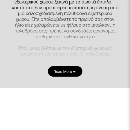
εξωτερικού χώρου ξεκινά με τα σωστά έπιπλα –
και τίποτα δεν προσφέρει περισσότερη άνεση από
μια καλοσχεδιασμένη πολυθρόνα εξωτερικού
χώρου. Είτε απολαμβάνετε το πρωινό σας στον
ήλιο είτε χαλαρώνετε με φίλους στο μπαλκόνι, η
πολυθρόνα σας πρέπει να συνδυάζει εργονομία,
αισθητική και ανθεκτικότητα.
Στο Lusso, βλέπουμε τον εξωτερικό χώρο ως
προέκταση του σπιτιού σας. Οι πολυθρόνες
εξωτερικού χώρου της συλλογής μας ξεχωρίζουν
για την κομψή τους γραμμή, την προσεγμένη
ποιότητα κατασκευής και τη δυνατότητα να
Read More
προσφέρουν απόλυτη χαλάρωση σε κάθε στιγμή
της ημέρας.
Ανακαλύψτε τώρα τα ιδανικά
έπιπλα εξωτερικού χώρου
για τον κήπο ή τη
βεράντα σας και μεταμορφώστε τον εξωτερικό
σας χώρο σε σημείο απόλαυσης και φιλοξενίας.
Κλείστε ένα δωρεάν
online ραντεβού
με την ομάδα
διακόσμησης της Lusso και ανακαλύψτε