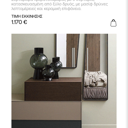
κατασκευασμένη από ξύλο δρυός, με μασίφ δρύινες
λεπτομέρειες και κεραμική επιφάνεια.
ΤΙΜΗ ΕΚΚΙΝΗΣΗΣ
1.170
€