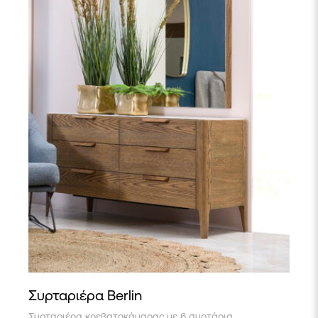
Συρταριέρα Berlin
Συρταριέρα κρεβατοκάμαρας με 6 συρτάρια,