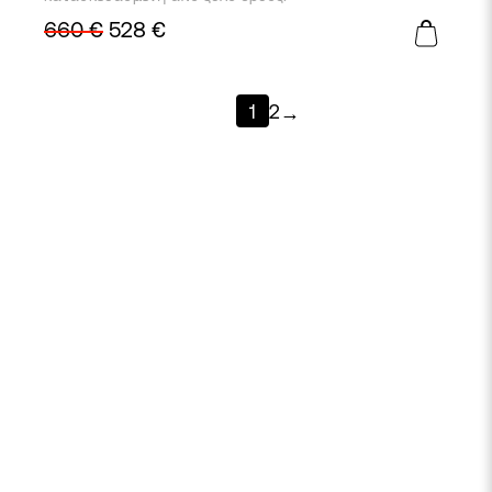
660
€
528
€
1
2
→