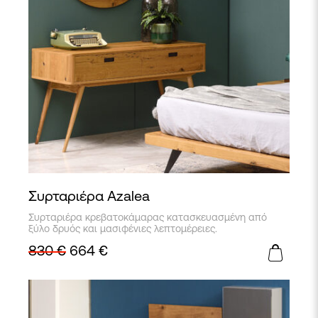
Συρταριέρα Azalea
Συρταριέρα κρεβατοκάμαρας κατασκευασμένη από
ξύλο δρυός και μασιφένιες λεπτομέρειες.
830
€
664
€