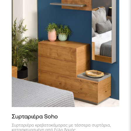
Συρταριέρα Soho
Συρταριέρα κρεβατοκάμαρας με τέσσερα συρτάρια,
κατασκευασμένη από ξύλο δρυός.