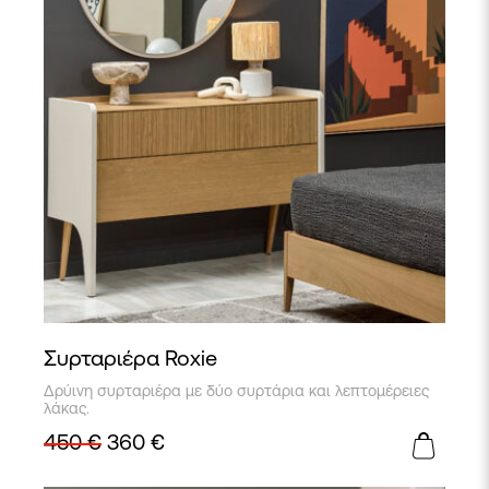
Συρταριέρα Roxie
Δρύινη συρταριέρα με δύο συρτάρια και λεπτομέρειες
λάκας.
450
€
360
€