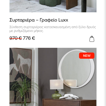
Συρταριέρα – Γραφείο Luxx
Σύνθεση συρταριέρας κατασκευασμένη από ξύλο δρυός
με ρυθμιζόμενο μήκος.
970
€
776
€