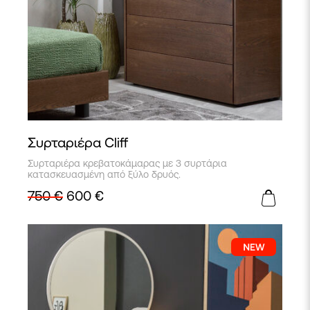
Συρταριέρα Cliff
Συρταριέρα κρεβατοκάμαρας με 3 συρτάρια
κατασκευασμένη από ξύλο δρυός.
750
€
600
€