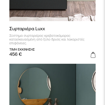
Συρταριέρα Luxx
Σύστημα συρταριέρας κρεβατοκάμαρας
κατασκευασμένη από ξύλο δρυός και λακαριστές
επιφάνειες.
ΤΙΜΗ ΕΚΚΙΝΗΣΗΣ
456
€