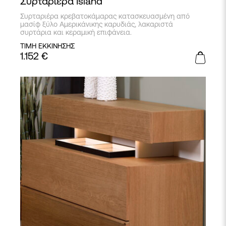
Συρταριέρα Island
Συρταριέρα κρεβατοκάμαρας κατασκευασμένη από
μασίφ ξύλο Αμερικάνικης καρυδιάς, λακαριστά
συρτάρια και κεραμική επιφάνεια.
ΤΙΜΗ ΕΚΚΙΝΗΣΗΣ
1.152
€