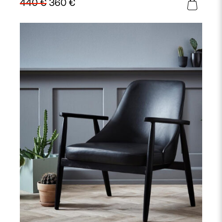
440
€
360
€