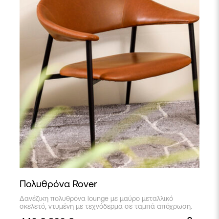
Πολυθρόνα Rover
Δανέζικη πολυθρόνα lounge με μαύρο μεταλλικό
σκελετό, ντυμένη με τεχνόδερμα σε ταμπά απόχρωση.