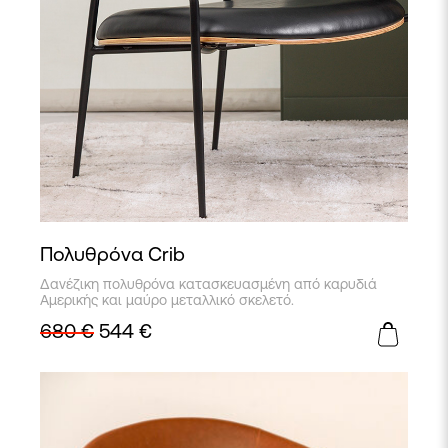
Πολυθρόνα Crib
Δανέζικη πολυθρόνα κατασκευασμένη από καρυδιά
Αμερικής και μαύρο μεταλλικό σκελετό.
680
€
544
€