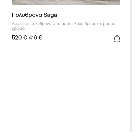
Πολυθρόνα Saga
Αυτό
Δανέζικη πολυθρόνα από μασίφ ξύλο δρυός σε μαύρο
το
χρώμα.
προϊόν
520
€
416
€
έχει
πολλαπλές
παραλλαγές.
Οι
επιλογές
μπορούν
να
επιλεγούν
στη
σελίδα
του
προϊόντος