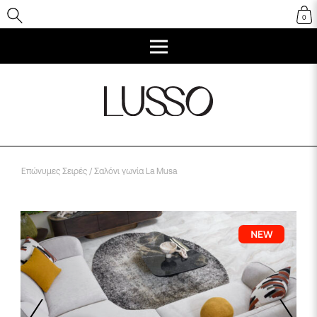
0
Επώνυμες Σειρές
/ Σαλόνι γωνία La Musa