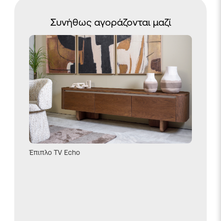
Συνήθως αγοράζονται μαζί
Έπιπλο TV Echo
Κεραμικ