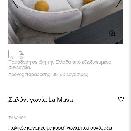
2
/
8
Παράδοση σε όλη την Ελλάδα από εξειδικευμένα
συνεργεία.
Χρόνος παράδοσης: 35-60 εργάσιμες
Σαλόνι γωνία La Musa
ΣΑΛΛ489
Ιταλικός καναπές με κυρτή γωνία, που συνδυάζει