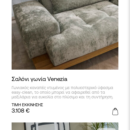
Σαλόνι γωνία Venezia
Γωνιακός καναπές ντυμένος με πολυεστερικό ύφασμα
easy-clean, το οποίο μπορεί να αφαιρεθεί από τα
μαξιλάρια για ευκολία στο πλύσιμο και τη συντήρηση.
ΤΙΜΗ ΕΚΚΙΝΗΣΗΣ
3.108
€