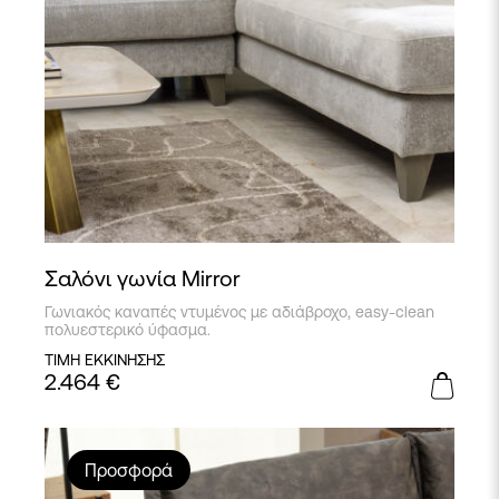
Σαλόνι γωνία Mirror
Γωνιακός καναπές ντυμένος με αδιάβροχο, easy-clean
πολυεστερικό ύφασμα.
ΤΙΜΗ ΕΚΚΙΝΗΣΗΣ
2.464
€
Προσφορά