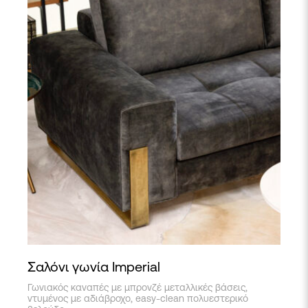
Σαλόνι γωνία Imperial
Γωνιακός καναπές με μπρονζέ μεταλλικές βάσεις,
ντυμένος με αδιάβροχο, easy-clean πολυεστερικό