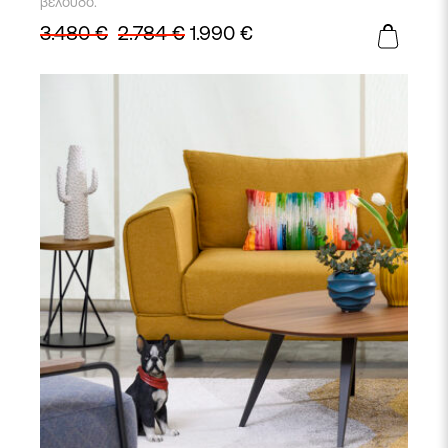
βελούδο.
3.480
€
2.784
€
1.990
€