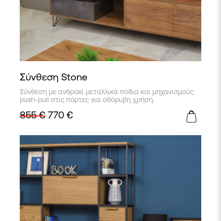
Σύνθεση Stone
Σύνθεση με ανθρακί μεταλλικά πόδια και μηχανισμούς
push-pull στις πόρτες για αθόρυβη χρήση.
855
€
770
€