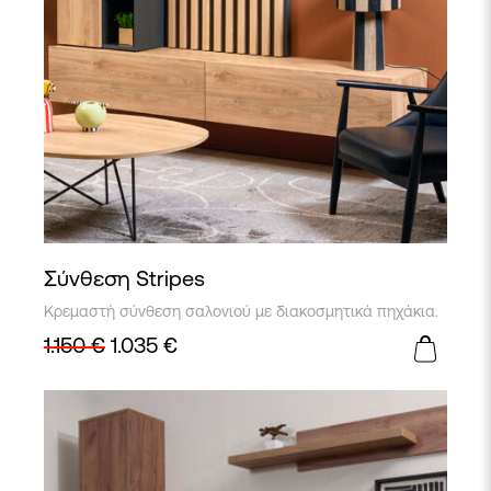
Σύνθεση Stripes
Κρεμαστή σύνθεση σαλονιού με διακοσμητικά πηχάκια.
1.150
€
1.035
€