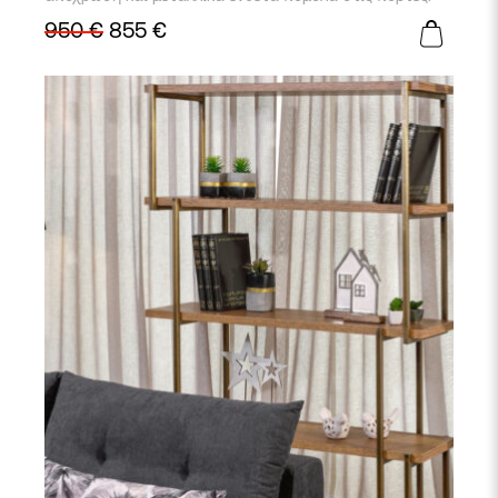
950
€
855
€