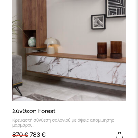
Σύνθεση Forest
Κρεμαστή σύνθεση σαλονιού με όψεις απομίμησης
μαρμάρου.
870
€
783
€