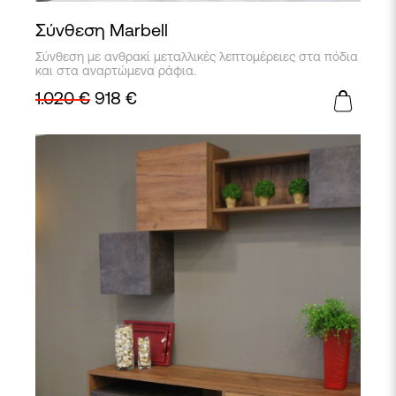
Σύνθεση Marbell
Σύνθεση με ανθρακί μεταλλικές λεπτομέρειες στα πόδια
και στα αναρτώμενα ράφια.
1.020
€
918
€