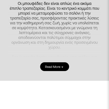
Οι μπουφέδες δεν είναι απλώς ένα ακόμα
έπιπλο τραπεζαρίας
. Είναι το κεντρικό κομμάτι που
μπορεί να μεταμορφώσει το σαλόνι ή την
τραπεζαρία σας, προσφέροντας πρακτικές λύσεις
για την καθημερινή σας ζωή, χωρίς να υπολείπεται
σε κομψότητα. Κατασκευασμένοι με γνώμονα τη
λεπτομέρεια και τις σύγχρονες ανάγκες,
αποδεικνύονται πολύτιμοι σύμμαχοι στην
οργάνωση και στη δημιουργία ενός προσεγμένου
χώρου.
Στο Lusso θα βρείτε μοναδικούς μπουφέδες στη
Θεσσαλονίκη που διακρίνονται για την ευελιξία
τους, προσφέροντας αρκετό αποθηκευτικό χώρο
Read More
για να διατηρείτε τα πάντα σε τάξη. Παράγονται
σε ποικιλία διαστάσεων, αποχρώσεων ξύλου και
κεραμικού για να μπορούν να ταιριάξουν στον
χώρο σας, ακριβώς όπως τους ονειρεύεστε. Σας
παρέχουμε εξατομικευμένες λύσεις,
εξασφαλίζοντας την καλύτερη δυνατή
εξυπηρέτησή σας.