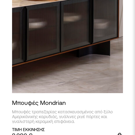
Μπουφές Mondrian
Μπουφές τραπεζαρίας κατασκευασμένος από ξύλο
Αμερικάνικης καρυδιάς, γυάλινες ριγέ πόρτες και
γυαλιστερή κεραμική επιφάνεια.
ΤΙΜΗ ΕΚΚΙΝΗΣΗΣ