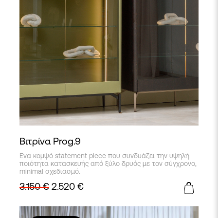
Βιτρίνα Prog.9
Ενα κομψό statement piece που συνδυάζει την υψηλή
ποιότητα κατασκευής από ξύλο δρυός με τον σύγχρονο,
minimal σχεδιασμό.
3.150
€
2.520
€