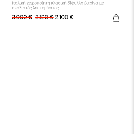
Ιταλική χειροποίητη κλασική δίφυλλη βιτρίνα με
σκαλιστές λεπτομέρειες.
3.900
€
3.120
€
2.100
€