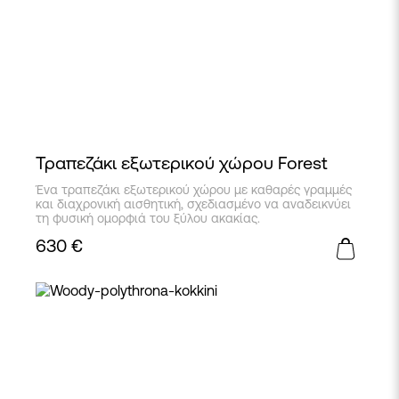
Τραπεζάκι εξωτερικού χώρου Forest
Ένα τραπεζάκι εξωτερικού χώρου με καθαρές γραμμές
και διαχρονική αισθητική, σχεδιασμένο να αναδεικνύει
τη φυσική ομορφιά του ξύλου ακακίας.
630
€