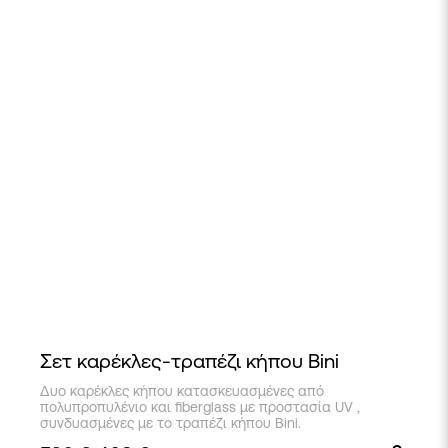
στη
σελίδα
του
προϊόντος
Σετ καρέκλες-τραπέζι κήπου Bini
Αυτό
Δυο καρέκλες κήπου κατασκευασμένες από
το
πολυπροπυλένιο και fiberglass με προστασία UV ,
προϊόν
συνδυασμένες με το τραπέζι κήπου Bini.
έχει