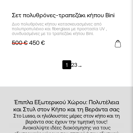
Σετ πολυθρόνες-τραπεζάκι κήπου Bini
Αυτό
Δυο πολυθρόνες κήπου κατασκευασμένες από
το
πολυπροπυλένιο και fiberglass με προστασία UV ,
προϊόν
συνδυασμένες με το τραπεζάκι κήπου Bini.
έχει
500
€
450
€
πολλαπλές
παραλλαγές.
Οι
επιλογές
μπορούν
1
2
3
→
να
επιλεγούν
στη
σελίδα
του
προϊόντος
Έπιπλα Εξωτερικού Χώρου: Πολυτέλεια
και Στυλ στον Κήπο και τη Βεράντα σας
Στο Lusso, οι ηλιόλουστες μέρες στον κήπο και τη
βεράντα σας έχουν την τιμητική τους!
Ανακαλύψτε ιδέες διακόσμησης για τους