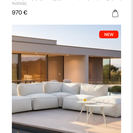
πισίνας.
970
€