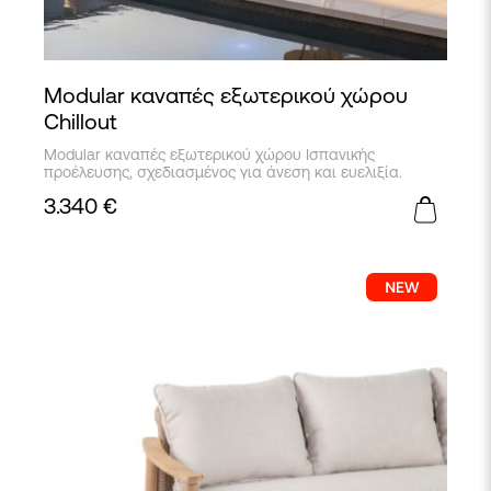
Modular καναπές εξωτερικού χώρου
Chillout
Modular καναπές εξωτερικού χώρου Ισπανικής
προέλευσης, σχεδιασμένος για άνεση και ευελιξία.
3.340
€