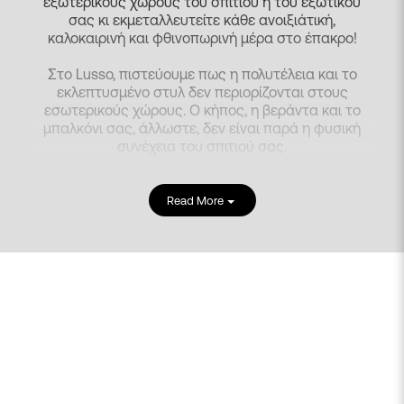
εξωτερικούς χώρους του σπιτιού ή του εξωτικού
σας κι εκμεταλλευτείτε κάθε ανοιξιάτική,
καλοκαιρινή και φθινοπωρινή μέρα στο έπακρο!
Στο Lusso, πιστεύουμε πως η πολυτέλεια και το
εκλεπτυσμένο στυλ δεν περιορίζονται στους
εσωτερικούς χώρους. Ο κήπος, η βεράντα και το
μπαλκόνι σας, άλλωστε, δεν είναι παρά η φυσική
συνέχεια του σπιτιού σας.
Με τα επιλεγμένα έπιπλα outdoor και εξωτερικού
χώρου που θα βρείτε στη συλλογή μας, μπορείτε
Read More
να δημιουργήσετε ένα κομψό περιβάλλον, όπου το
design συναντά την άνεση και τη φύση.
Είτε λοιπόν ονειρέυεστε βραδιές κάτω από τα
αστέρια, είτε ήσυχα πρωινά με τον πρωινό σας
καφέ στη βεράντα σας, η συλλογή επίπλων
εξωτερικού χώρου μας καλύπτει κάθε ανάγκη,
συνδυάζοντας λειτουργικότητα και υψηλή
αισθητική.
Αναβαθμίστε τον Εξωτερικό σας Χώρο