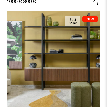
1.000
€
800
€