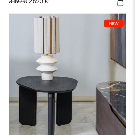
3.150
€
2.520
€