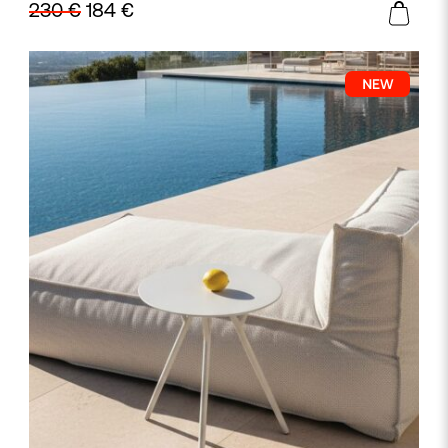
230
€
184
€