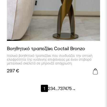
Βοηθητικό τραπεζάκι Coctail Bronzo
Ιταλικό βοηθητικό τραπεζάκι που συνδυάζει την οπτική
ελαφρότητα της γυάλινης επιφάνειας με έναν στιβαρό
μεταλλικό σκελετό σε μπρονζέ απόχρωση.
297
€
1
2
3
4
…
73
74
75
→