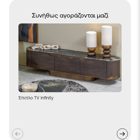
Συνήθως αγοράζονται μαζί
Καθρέφτ
Έπιπλο TV Infinity