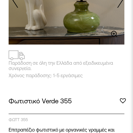
2
/
3
Παράδοση σε όλη την Ελλάδα από εξειδικευμένα
συνεργεία.
Χρόνος παράδοσης: 1-5 εργάσιμες
Φωτιστικό Verde 355
ΦΩΤΤ 355
Επιτραπέζιο φωτιστικό με οργανικές γραμμές και