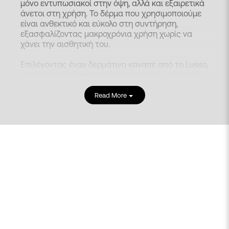
μόνο εντυπωσιακοί στην όψη, αλλά και εξαιρετικά
άνετοι στη χρήση. Το δέρμα που χρησιμοποιούμε
είναι ανθεκτικό και εύκολο στη συντήρηση,
εξασφαλίζοντας μακροχρόνια χρήση χωρίς να
χάνει την αισθητική του.
Επιλέγοντας έναν δερμάτινο καναπέ από το Lusso,
επενδύετε σε διαχρονικά
έπιπλα σαλονιού
που θα
χαρίσουν στον χώρο σας άνεση και κομψότητα.
Αυτός εξάλλου είναι και ένας από τους
Read More
πρωταρχικούς στόχους μας. Η δημιουργία επίπλων
που να παραμένουν διαχρονικά ως προς το στυλ
τους και ανθεκτικά ως προς την ποιότητά τους.
Κομψότητα και Άνεση
Οι δερμάτινοι καναπέδες από το Lusso
προσδίδουν πολυτέλεια και ζεστασιά σε κάθε
σαλόνι, δημιουργώντας έναν φιλόξενο και κομψό
χώρο για εσάς και τους καλεσμένους σας.
Είτε προτιμάτε κλασικά σχέδια με ραφές που