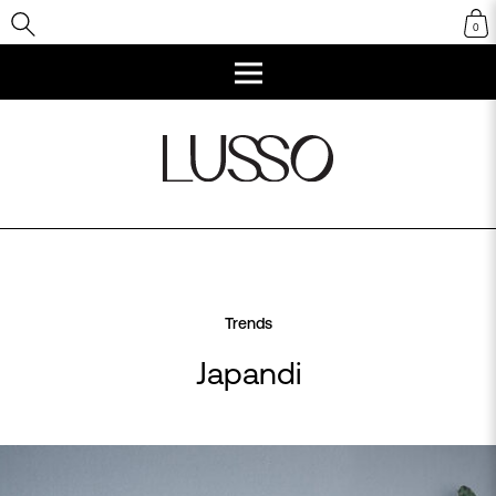
0
Trends
Japandi