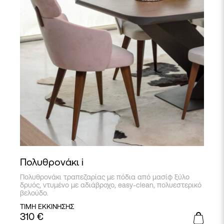
Πολυθρονάκι i
Πολυθρονάκι τραπεζαρίας με πόδια από μασίφ ξύλο
δρυός, ντυμένο με αδιάβροχο, easy-clean, πολυεστερικό
βελούδο.
ΤΙΜΗ ΕΚΚΙΝΗΣΗΣ
310
€