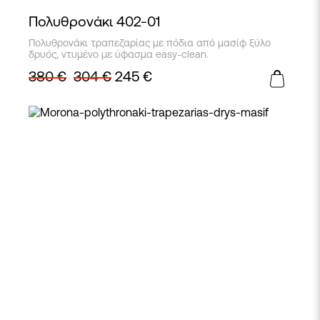
Πολυθρονάκι 402-01
Πολυθρονάκι τραπεζαρίας με πόδια από μασίφ ξύλο
δρυός, ντυμένο με ύφασμα easy-clean.
380
€
304
€
245
€