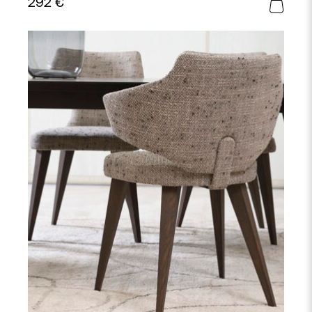
292
€