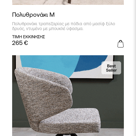
Πολυθρονάκι Μ
Πολυθρονάκι τραπεζαρίας με πόδια από μασίφ ξύλο
δρυός, ντυμένο με μπουκλέ ύφασμα.
ΤΙΜΗ ΕΚΚΙΝΗΣΗΣ
265
€