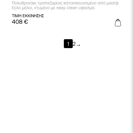
Πολυθρονάκι τραπεζαρίας κατασκευασμένο από μασίφ
ξύλο μέλιο, ντυμένο με easy-clean ύφασμα.
ΤΙΜΗ ΕΚΚΙΝΗΣΗΣ
408
€
1
2
→