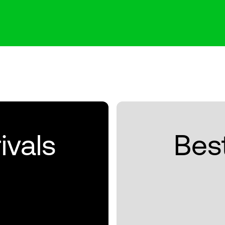
ivals
Best