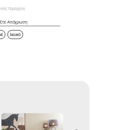
ενός τεμαχίου
φέ
λευκό
Τραπεζαρία Echo