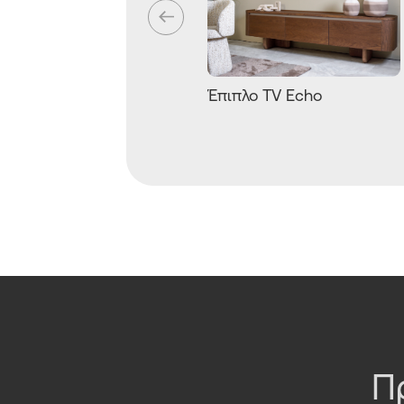
Έπιπλο TV Echo
Π