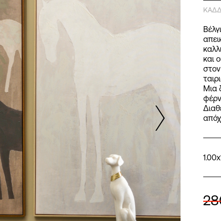
ΚΑΔΔ
Βέλγ
απει
καλλ
και 
στον
ταιρ
Μια 
φέρν
Διαθ
απόχ
1.00
2