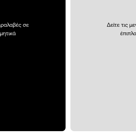
παραλαβές σε
Δείτε τις μ
σμητικά
έπιπλα