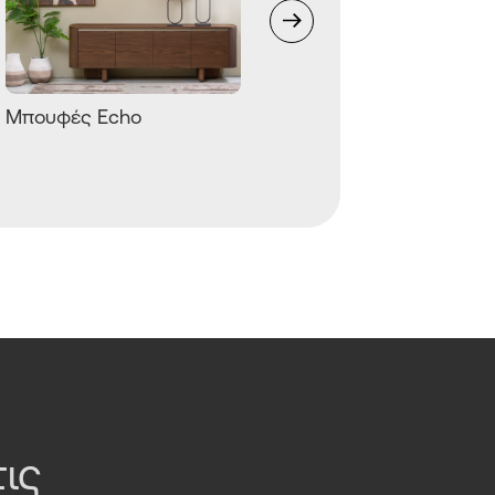
Μπουφές Echo
ις