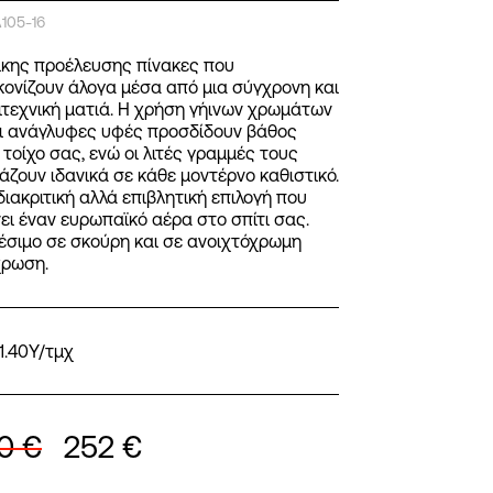
105-16
ικης προέλευσης πίνακες που
κονίζουν άλογα μέσα από μια σύγχρονη και
ιτεχνική ματιά. Η χρήση γήινων χρωμάτων
οι ανάγλυφες υφές προσδίδουν βάθος
 τοίχο σας, ενώ οι λιτές γραμμές τους
ιάζουν ιδανικά σε κάθε μοντέρνο καθιστικό.
διακριτική αλλά επιβλητική επιλογή που
ει έναν ευρωπαϊκό αέρα στο σπίτι σας.
έσιμο σε σκούρη και σε ανοιχτόχρωμη
ρωση.
x1.40Y/τμχ
80
€
252
€