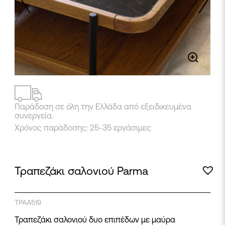
2
/
4
Παράδοση σε όλη την Ελλάδα από εξειδικευμένα
συνεργεία.
Χρόνος παράδοσης: 25-35 εργάσιμες
Τραπεζάκι σαλονιού Parma
ΤΡΑΑ519
Τραπεζάκι σαλονιού δυο επιπέδων με μαύρα