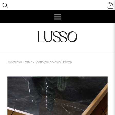
0
Μοντέρνα Έπιπλα
/ Τραπεζάκι σαλονιού Parma