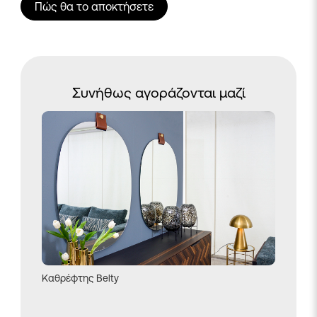
Πώς θα το αποκτήσετε
Συνήθως αγοράζονται μαζί
Καθρέφτης Belty
Μαξιλαρ