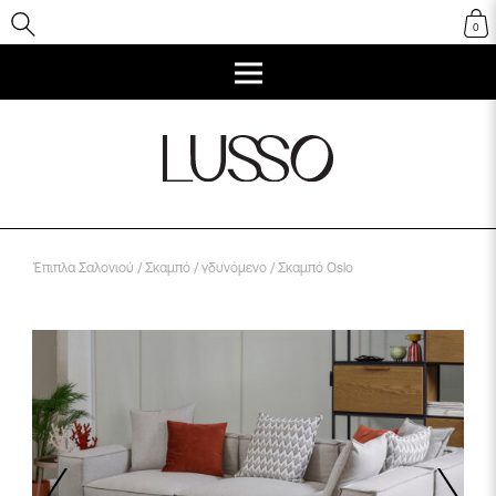
0
Έπιπλα Σαλονιού
/
Σκαμπό
/
γδυνόμενο
/ Σκαμπό Oslo