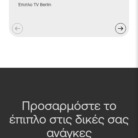
Έπιπλο TV Berlin
Βάζα 12
Προσαρμόστε το
έπιπλο στις δικές σας
ανάγκες