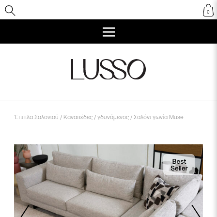
0
Έπιπλα Σαλονιού
/
Καναπέδες
/
γδυνόμενος
/ Σαλόνι γωνία Muse