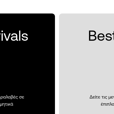
ivals
Best
παραλαβές σε
Δείτε τις μ
σμητικά
έπιπλα