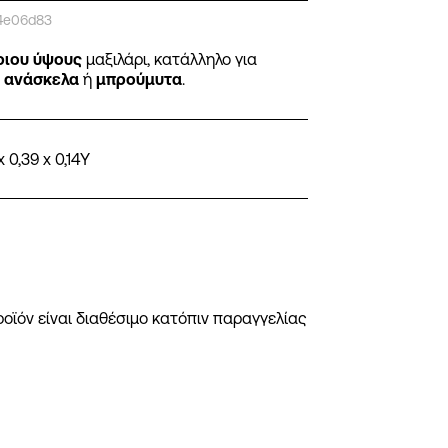
74e06d83
ριου ύψους
μαξιλάρι, κατάλληλο για
ο
ανάσκελα
ή
μπρούμυτα
.
x 0,39 x 0,14Y
ροϊόν είναι διαθέσιμο κατόπιν παραγγελίας