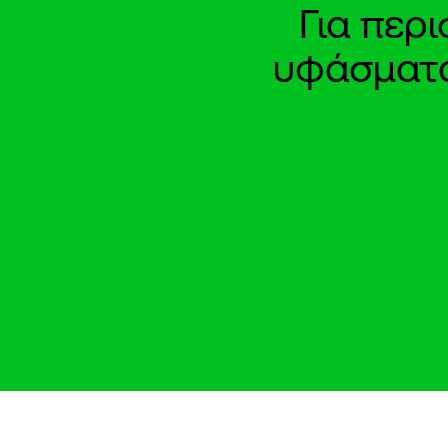
Για περ
υφάσματα 