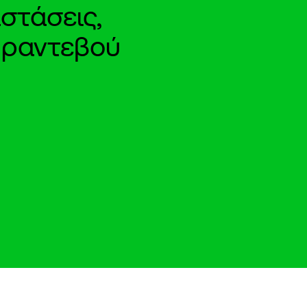
στάσεις,
e ραντεβού