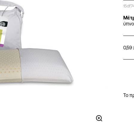
15df
Μέτ
ύπν
0,59 
Το π