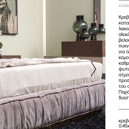
ΚΑΜ
Κρεβ
κατα
λακα
ολοκ
βελο
πυκν
για 
κομο
καθρ
φωτι
ατμο
προσ
του 
Παρά
διασ
κρεβά
0.45