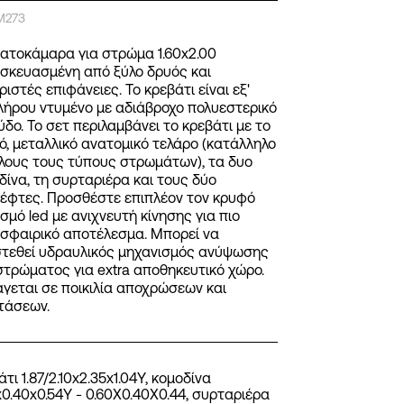
Μ273
ατοκάμαρα για στρώμα 1.60x2.00
σκευασμένη από ξύλο δρυός και
ριστές επιφάνειες. Το κρεβάτι είναι εξ'
λήρου ντυμένο με αδιάβροχο πολυεστερικό
ύδο. Το σετ περιλαμβάνει το κρεβάτι με το
ό, μεταλλικό ανατομικό τελάρο (κατάλληλο
όλους τους τύπους στρωμάτων), τα δυο
δίνα, τη συρταριέρα και τους δύο
έφτες. Προσθέστε επιπλέον τον κρυφό
σμό led με ανιχνευτή κίνησης για πιο
σφαιρικό αποτέλεσμα. Μπορεί να
τεθεί υδραυλικός μηχανισμός ανύψωσης
στρώματος για extra αποθηκευτικό χώρο.
γεται σε ποικιλία αποχρώσεων και
τάσεων.
τι 1.87/2.10x2.35x1.04Y, κομοδίνα
x0.40x0.54Y - 0.60Χ0.40Χ0.44, συρταριέρα