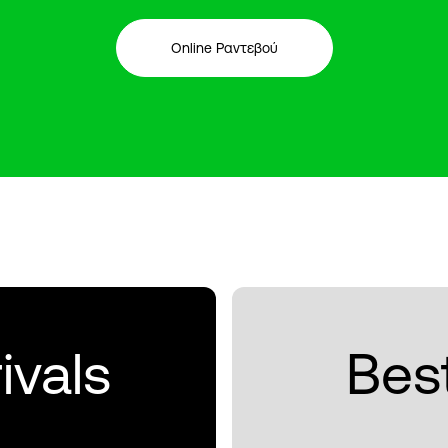
Online Ραντεβού
ivals
Best