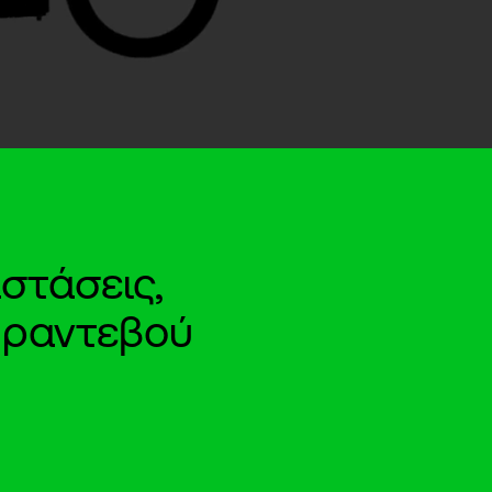
στάσεις,
e ραντεβού