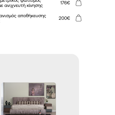
ιμετρικός φωτισμός
176
€
με ανιχνευτή κίνησης
ανισμός αποθήκευσης
200
€
x