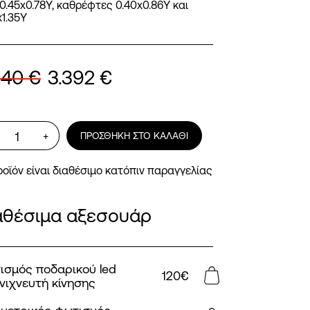
x0.45x0.78Y, καθρέφτες 0.40x0.86Y και
x1.35Y
240
€
3.392
€
Κρεβατοκάμαρα
+
ΠΡΟΣΘΉΚΗ ΣΤΟ ΚΑΛΆΘΙ
Luxx
ποσότητα
ροϊόν είναι διαθέσιμο κατόπιν παραγγελίας
αθέσιμα αξεσουάρ
ισμός ποδαρικού led
120
€
νιχνευτή κίνησης