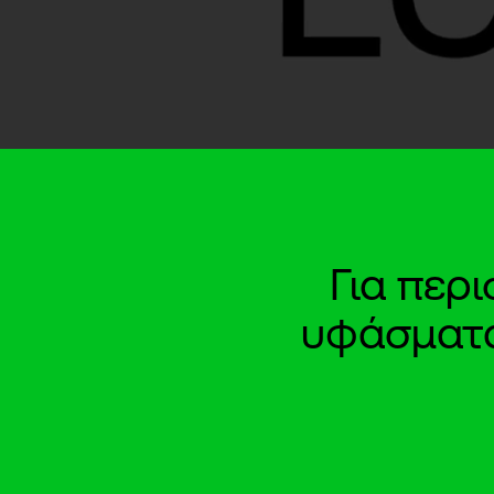
Για περ
υφάσματα 