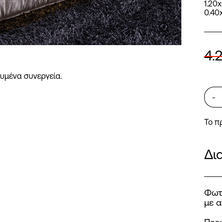
1.20
0.40
4.
υμένα συνεργεία.
-
Το π
Δι
Φωτ
με α