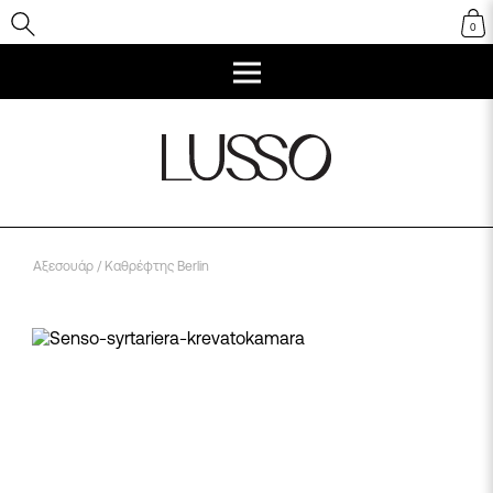
0
Αξεσουάρ
/ Καθρέφτης Berlin