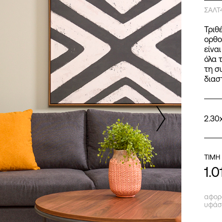
ΣΑΛΤ
Τριθ
ορθο
είνα
όλα 
τη σ
διασ
2.30
ΤΙΜΗ
1.
αφορά
υφάσ