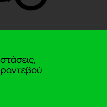
στάσεις,
e ραντεβού