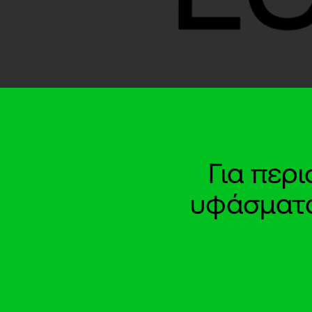
Για περ
υφάσματα 