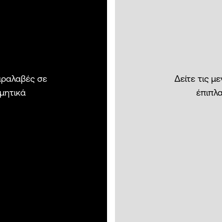
παραλαβές σε
Δείτε τις μ
σμητικά
έπιπλα