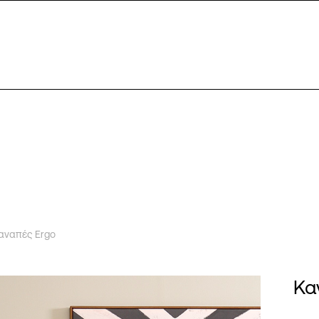
αναπές Ergo
Κα