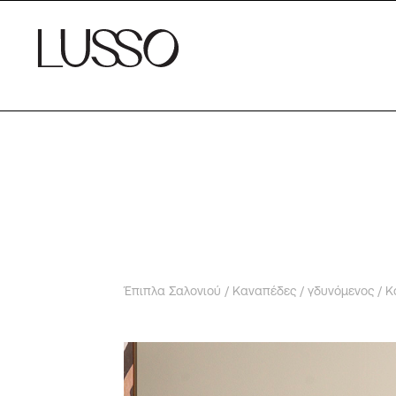
Έπιπλα Σαλονιού
/
Καναπέδες
/
γδυνόμενος
/ Κ