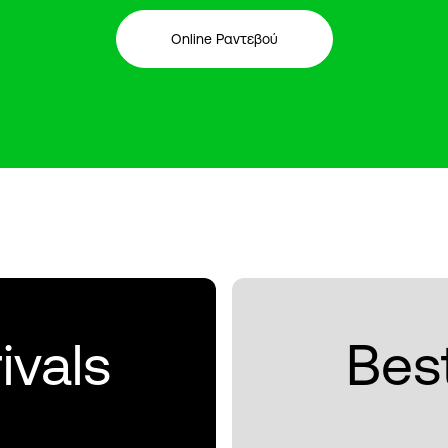
Online Ραντεβού
ivals
Best