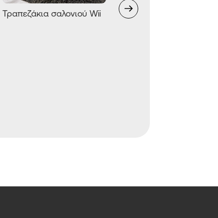
Τραπεζάκια σαλονιού Wii
Φωτιστικό δαπέδου
Funghi 332 - άσπρο