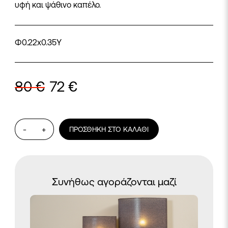
υφή και ψάθινο καπέλο.
Φ0.22x0.35Y
80
€
72
€
Φωτιστικό
-
+
ΠΡΟΣΘΉΚΗ ΣΤΟ ΚΑΛΆΘΙ
333
ποσότητα
Συνήθως αγοράζονται μαζί