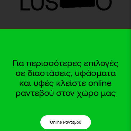
Για περισσότερες επιλογές
σε διαστάσεις, υφάσματα
και υφές κλείστε online
ραντεβού στον χώρο μας
Online Ραντεβού