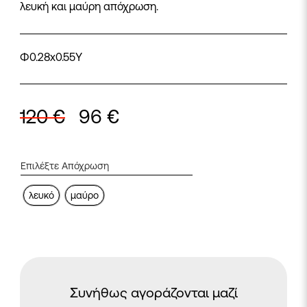
λευκή και μαύρη απόχρωση.
Φ0.28x0.55Y
120
€
96
€
λευκό
μαύρο
Συνήθως αγοράζονται μαζί