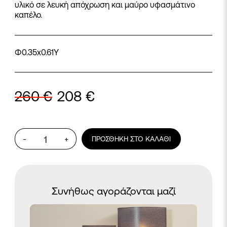
υλικό σε λευκή απόχρωση και μαύρο υφασμάτινο
καπέλο.
Φ0.35x0.61Y
260
€
208
€
Φωτιστικό
-
+
ΠΡΟΣΘΉΚΗ ΣΤΟ ΚΑΛΆΘΙ
152
ποσότητα
Συνήθως αγοράζονται μαζί