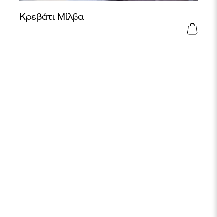
Κρεβάτι Μίλβα