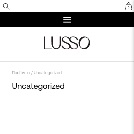
0
Προϊόντα
/ Uncategorized
Uncategorized