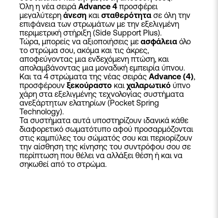
Όλη η νέα σειρά
Advance 4
προσφέρει
μεγαλύτερη
άνεση
και
σταθερότητα
σε όλη την
επιφάνεια των στρωμάτων με την εξελιγμένη
περιμετρική στήριξη (Side Support Plus).
Τώρα, μπορείς να αξιοποιήσεις με
ασφάλεια
όλο
το στρώμα σου, ακόμα και τις άκρες,
αποφεύγοντας μια ενδεχόμενη πτώση, και
απολαμβάνοντας μια μοναδική εμπειρία ύπνου.
Και τα 4 στρώματα της νέας σειράς
Advance (4)
,
προσφέρουν
ξεκούραστο
και
χαλαρωτικό
ύπνο
χάρη στα εξελιγμένης τεχνολογίας συστήματα
ανεξάρτητων ελατηρίων (Pocket Spring
Technology).
Τα συστήματα αυτά υποστηρίζουν ιδανικά κάθε
διαφορετικό σωματότυπο αφού προσαρμόζονται
στις καμπύλες του σώματός σου και περιορίζουν
την αίσθηση της κίνησης του συντρόφου σου σε
περίπτωση που θέλει να αλλάξει θέση ή και να
σηκωθεί από το στρώμα.