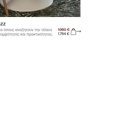
azz
1.960
€
ια όσους αναζητούν την τέλεια
1.764
€
κομψότητας και πρακτικότητας.