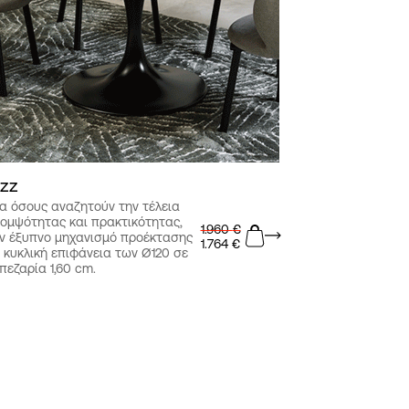
azz
ια όσους αναζητούν την τέλεια
κομψότητας και πρακτικότητας,
1.960
€
αν έξυπνο μηχανισμό προέκτασης
1.764
€
 κυκλική επιφάνεια των Ø120 σε
πεζαρία 1,60 cm.