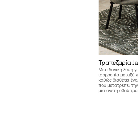
Τραπεζαρία J
Μια ιδανική λύση γ
ισορροπία μεταξύ 
καθώς διαθέτει έν
Αυτό
που μετατρέπει την
το
μια άνετη οβάλ τρα
προϊόν
έχει
πολλαπλές
παραλλαγές.
Οι
επιλογές
μπορούν
να
επιλεγούν