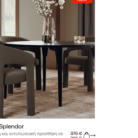
Splendor
370
€
ή και εντυπωσιακή προσθήκη σε