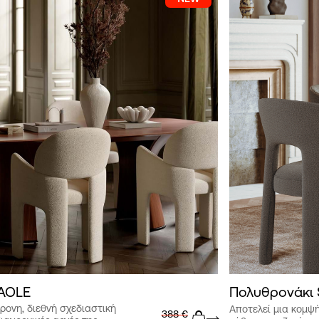
 AOLE
Πολυθρονάκι 
ρονη, διεθνή σχεδιαστική
Aποτελεί μια κομψ
388
€