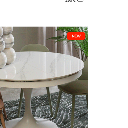
296
€