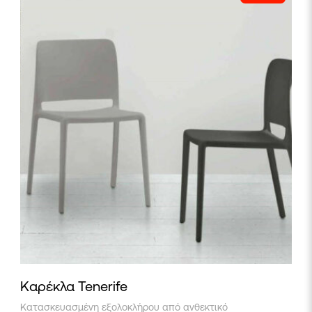
Καρέκλα Tenerife
Αυτό
Κατασκευασμένη εξολοκλήρου από ανθεκτικό