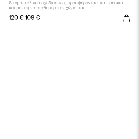
το
δείγμα ιταλικού σχεδιασμού, προσφέροντας μια φρέσκια
προϊόν
και μοντέρνα αίσθηση στον χώρο σας.
έχει
120
€
108
€
πολλαπλές
παραλλαγές.
Οι
επιλογές
μπορούν
να
επιλεγούν
στη
σελίδα
του
προϊόντος