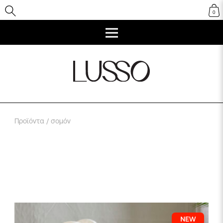
0
Προϊόντα
/ σομόν