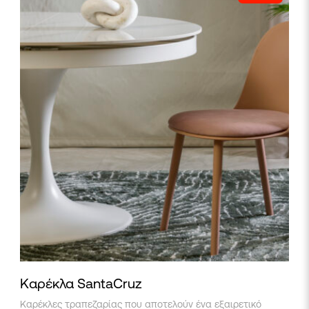
Καρέκλα SantaCruz
Αυτό
Καρέκλες τραπεζαρίας που αποτελούν ένα εξαιρετικό